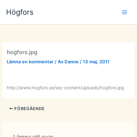
Hoppa
Högfors
till
innehåll
hogfors.jpg
Lämna en kommentar
/ Av
Danne
/
13 maj, 2011
http://www.hogfors.se/wp-content/uploads/hogfors.jpg
FÖREGÅENDE
Lämna ett svar