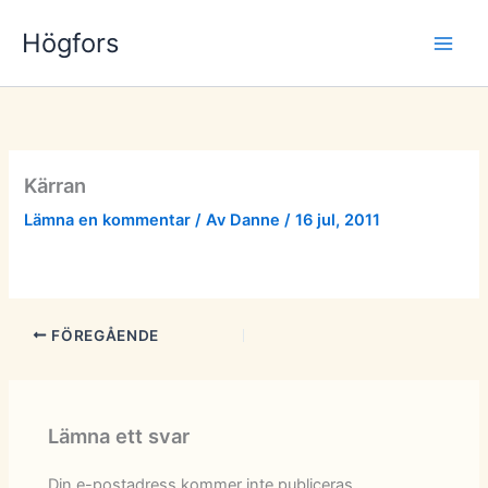
Hoppa
Högfors
till
innehåll
Kärran
Lämna en kommentar
/ Av
Danne
/
16 jul, 2011
FÖREGÅENDE
Lämna ett svar
Din e-postadress kommer inte publiceras.