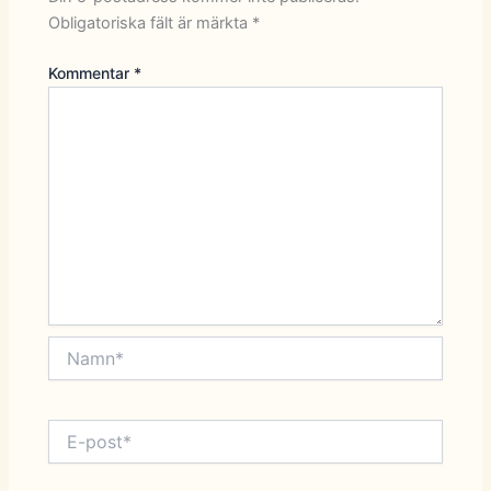
Obligatoriska fält är märkta
*
Kommentar
*
Namn*
E-
post*