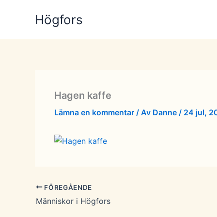
Hoppa
Högfors
till
innehåll
Hagen kaffe
Lämna en kommentar
/ Av
Danne
/
24 jul, 2
FÖREGÅENDE
Människor i Högfors