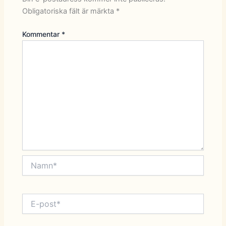
Obligatoriska fält är märkta
*
Kommentar
*
Namn*
E-
post*