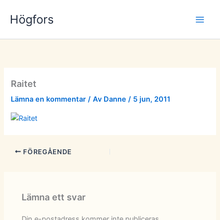
Hoppa
Högfors
till
innehåll
Raitet
Lämna en kommentar
/ Av
Danne
/
5 jun, 2011
FÖREGÅENDE
Lämna ett svar
Din e-postadress kommer inte publiceras.