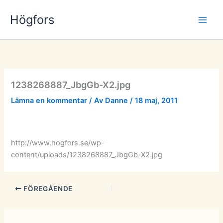
Hoppa
Högfors
till
innehåll
1238268887_JbgGb-X2.jpg
Lämna en kommentar
/ Av
Danne
/
18 maj, 2011
http://www.hogfors.se/wp-
content/uploads/1238268887_JbgGb-X2.jpg
FÖREGÅENDE