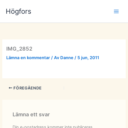
Hoppa
Högfors
till
innehåll
IMG_2852
Lämna en kommentar
/ Av
Danne
/
5 jun, 2011
FÖREGÅENDE
Lämna ett svar
Din e-postadress kommer inte publiceras.