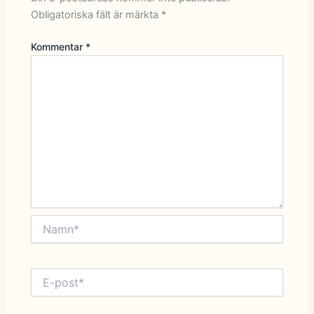
Obligatoriska fält är märkta
*
Kommentar
*
Namn*
E-
post*