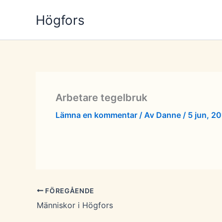
Hoppa
Högfors
till
innehåll
Arbetare tegelbruk
Lämna en kommentar
/ Av
Danne
/
5 jun, 20
FÖREGÅENDE
Människor i Högfors